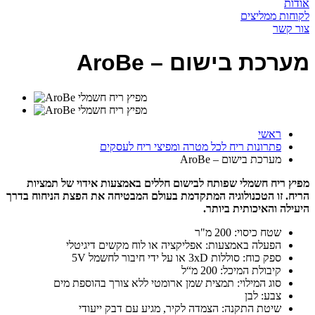
אודות
לקוחות ממליצים
צור קשר
מערכת בישום – AroBe
ראשי
פתרונות ריח לכל מטרה ומפיצי ריח לעסקים
מערכת בישום – AroBe
מפיץ ריח חשמלי שפותח לבישום חללים באמצעות אידוי
של תמציות
הריח.
זו הטכנולוגיה המתקדמת בעולם המבטיחה את
הפצת הניחוח בדרך
היעילה והאיכותית ביותר.
שטח כיסוי: 200 מ"ר
הפעלה באמצעות: אפליקציה או לוח מקשים דיגיטלי
ספק כוח: סוללות 3xD או על ידי חיבור לחשמל 5V
קיבולת המיכל: 200 מ“ל
סוג המילוי: תמצית שמן ארומטי ללא צורך בהוספת מים
צבע: לבן
שיטת התקנה: הצמדה לקיר, מגיע עם דבק ייעודי