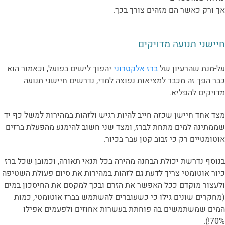
אך ורק כאשר הם מזהים צורך בכך.
חיישני תנועה מדויקים
על-מנת שהרעיון של
ברז אלקטרוני
יהפוך לישים בפועל, וכאמור הוא
כבר הפך זה מכבר למציאות נפוצה למדי, נדרשים חיישני תנועה
מדויקים להפליא.
מצד אחד חיישן שכזה חייב להיות רגיש ולזהות במהירות למשל כף יד
שממתינה למים מתחת לברז, ומצד שני חשוב להימנע מהפעלת ברזים
אוטומטיים רק כי זבוב קטן עבר בכיור.
בנוסף נדרשת יכולת הבחנה מהירה בכל תנאי תאורה, וכמובן שכל ברז
כיור אוטומטי צריך לדעת גם לזהות במהירות את סיום פעולת השטיפה
ולעצור מוקדם ככל האפשר את הזרם ובכך למקסם את החיסכון במים
(מחקרים שונים גילו כי כשעוברים להשתמש בברז אוטומטי, כמות
המים שמשתמשים בה פוחתת בעשרות אחוזים ולפעמים אפילו
70%!).